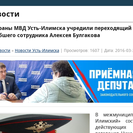
вости
раны МВД Усть-Илимска учредили переходящий 
бшего сотрудника Алексея Булгакова
вости
»
Новости Усть-Илимска
| Просмотров: 1607 | Дата: 2016-03-
В межмуницип
Илимский» со
действующих 