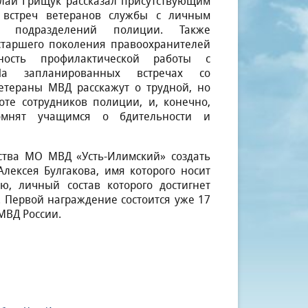
лай Грищук рассказал присутствующим
встреч ветеранов службы с личным
х подразделений полиции. Также
старшего поколения правоохранителей
ность профилактической работы с
а запланированных встречах со
тераны МВД расскажут о трудной, но
оте сотрудников полиции, и, конечно,
мнят учащимся о бдительности и
ства МО МВД «Усть-Илимский» создать
лексея Булгакова, имя которого носит
ю, личный состав которого достигнет
 Первой награждение состоится уже 17
 МВД России.