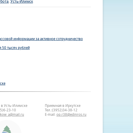
абота
,
Усть-Илимск
ассовой информации за активное сотрудничество
я 50 тысяч рублей
ске
 в Усть-Илимске
Приемная в Иркутске
35)6-23-10
Тел.:(3952)34-38-12
bkow_a@mail.ru
E-mail:
op.r38@edinros.ru