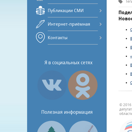
Тег
Публикации СМИ
Подел
Новос
Интернет-приёмная
Контакты
Я в социальных сетях
© 2016
депута
Полезная информация
области