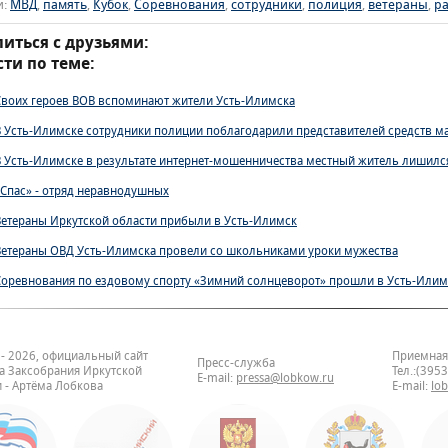
и:
МВД
,
память
,
Кубок
,
Соревнования
,
сотрудники
,
полиция
,
ветераны
,
р
иться с друзьями:
ти по теме:
Своих героев ВОВ вспоминают жители Усть-Илимска
В Усть-Илимске сотрудники полиции поблагодарили представителей средств м
В Усть-Илимске в результате интернет-мошенничества местный житель лишилс
«Спас» - отряд неравнодушных
Ветераны Иркутской области прибыли в Усть-Илимск
Ветераны ОВД Усть-Илимска провели со школьниками уроки мужества
Соревнования по ездовому спорту «Зимний солнцеворот» прошли в Усть-Илим
 - 2026, официальный сайт
Приемная
Пресс-служба
та Заксобрания Иркутской
Тел.:(395
E-mail:
pressa@lobkow.ru
 - Артёма Лобкова
E-mail:
lo