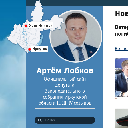
Но
Вете
поги
Все но
Артём Лобков
Официальный сайт
депутата
Законодательного
собрания Иркутской
области II, III, IV созывов