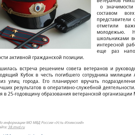
ветеранов Нико
о значимости 
составом все
представители 
отметили важ
молодежью. Н
школьниками ве
интересной раб
еще раз напо
сти активной гражданской позиции.
шилась встреча решением совета ветеранов и руковод
одящий Кубок в честь погибшего сотрудника милиции А
из улиц города. Его планируют вручать подразделени
чших результатов в оперативно-служебной деятельности.
я в 25-годовщину образования ветеранской организации
По информации МО МВД России «Усть-Илимский»
айта:
38.mvd.ru