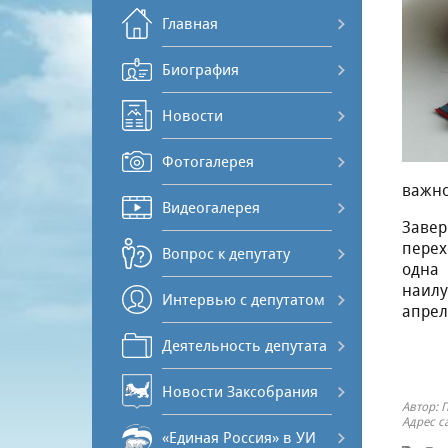
Главная
Биография
Новости
Фотогалерея
важно
Видеогалерея
Завер
перех
Вопрос к депутату
одна 
наилу
Интервью с депутатом
апрел
Деятельность депутата
Новости Заксобрания
Автор: 
Адрес с
«Единая Россия» в УИ