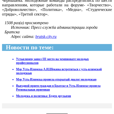
Чернышёва. Молодежные команды распределились по шести
направлениям, которые работали на форуме- «Творчество»,
«Добровольчество», «Политика», «Медиа», «Студенческие
отряды», «Третий сектор».
1508 раз(а) просмотрено
Источник: Пресс-служба администрации города
Братска
Адрес сайта:
bratsk-city.ru
Новости по теме:
Устьилимец занял III место на чемпионате молодых
профессионалов
Мэр Усть-Илимска А.И.Щекина встретиться с усть-илимской
молодежью
Мэр Усть-Илимска провела открытый диалог молодежью
Выездной прием граждан в Братске и Усть-Илимске провела
Региональная приемная
Молодежь и политика: Будем друзьями