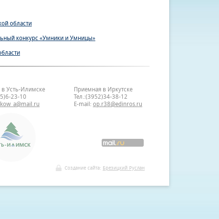
кой области
льный конкурс «Умники и Умницы»
области
 в Усть-Илимске
Приемная в Иркутске
35)6-23-10
Тел.:(3952)34-38-12
bkow_a@mail.ru
E-mail:
op.r38@edinros.ru
Создание сайта:
Брезицкий Руслан