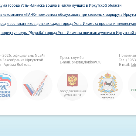
Дума города Усть-Илимска вошла в число лучших в Иркутской области
Авиакомпания «ПАНХ» прекратила обслуживать три северных маршрута Иркутс
Среди воспитанников детских садов города Усть-Илимска прошел интеллектуа
Дворец культуры "Дружба" города Усть-Илимска признан лучшим в Иркутской 
 - 2026, официальный сайт
Приемная
Пресс-служба
та Заксобрания Иркутской
Тел.:(395
E-mail:
pressa@lobkow.ru
 - Артёма Лобкова
E-mail:
lo