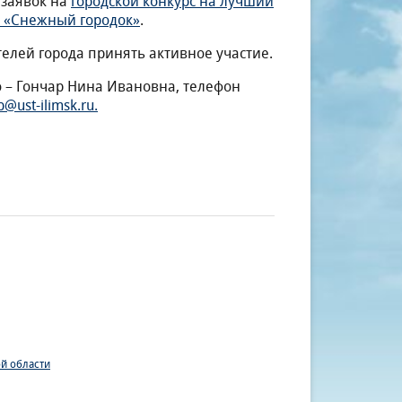
 заявок на
городской конкурс на лучший
т «Снежный городок»
.
лей города принять активное участие.
 – Гончар Нина Ивановна, телефон
p@ust-ilimsk.ru
.
й области