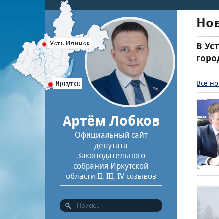
Но
В Ус
горо
Все но
Артём Лобков
Официальный сайт
депутата
Законодательного
собрания Иркутской
области II, III, IV созывов