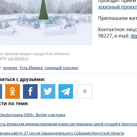
проходит приём
эскизный проек
Приглашаем жите
Контактное лицо
98227, e-mail:
dg
к: Администрация города Усть-Илимска
айта:
ust-ilimsk.ru
и:
конкурс
,
Усть-Илимск
,
снежный городок
иться с друзьями:
0
ти по теме:
«Эльбрусиада-2009». Взгляд участника
Усть-Илимская административная комиссия признана самой лучшей в Иркутско
Начала работу 37 сессия Законодательного Собрания Иркутской области