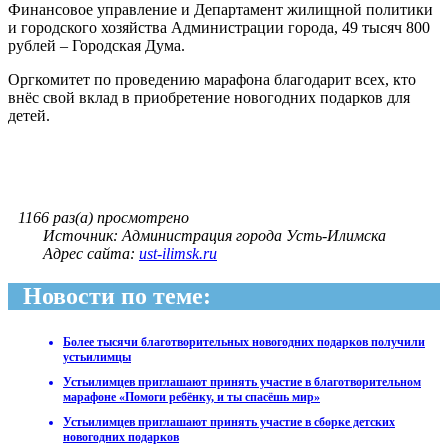
Финансовое управление и Департамент жилищной политики
и городского хозяйства Администрации города, 49 тысяч 800
рублей – Городская Дума.
Оргкомитет по проведению марафона благодарит всех, кто
внёс свой вклад в приобретение новогодних подарков для
детей.
1166 раз(а) просмотрено
Источник: Администрация города Усть-Илимска
Адрес сайта:
ust-ilimsk.ru
Новости по теме:
Более тысячи благотворительных новогодних подарков получили
устьилимцы
Устьилимцев приглашают принять участие в благотворительном
марафоне «Помоги ребёнку, и ты спасёшь мир»
Устьилимцев приглашают принять участие в сборке детских
новогодних подарков