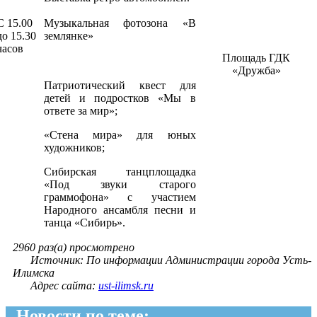
С 15.00
Музыкальная фотозона «В
до 15.30
землянке»
часов
Площадь ГДК
«Дружба»
Патриотический квест для
детей и подростков «Мы в
ответе за мир»;
«Стена мира» для юных
художников;
Сибирская танцплощадка
«Под звуки старого
граммофона» с участием
Народного ансамбля песни и
танца «Сибирь».
2960 раз(а) просмотрено
Источник: По информации Администрации города Усть-
Илимска
Адрес сайта:
ust-ilimsk.ru
Новости по теме: