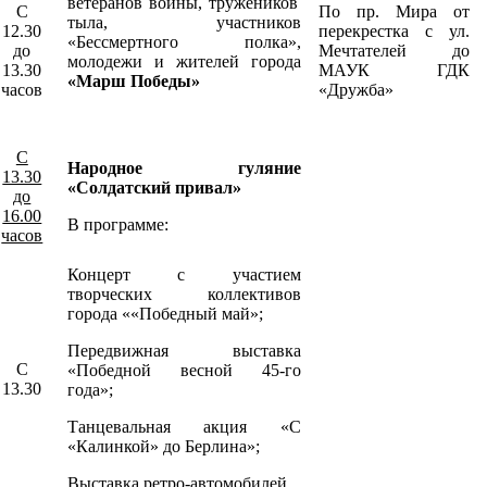
ветеранов войны, тружеников
С
По пр. Мира от
тыла, участников
12.30
перекрестка с ул.
«Бессмертного полка»,
до
Мечтателей до
молодежи и жителей города
13.30
МАУК ГДК
«Марш Победы»
часов
«Дружба»
С
Народное гуляние
13.30
«Солдатский привал»
до
16.00
В программе:
часов
Концерт с участием
творческих коллективов
города ««Победный май»;
Передвижная выставка
С
«Победной весной 45-го
13.30
года»;
Танцевальная акция «С
«Калинкой» до Берлина»;
Выставка ретро-автомобилей.