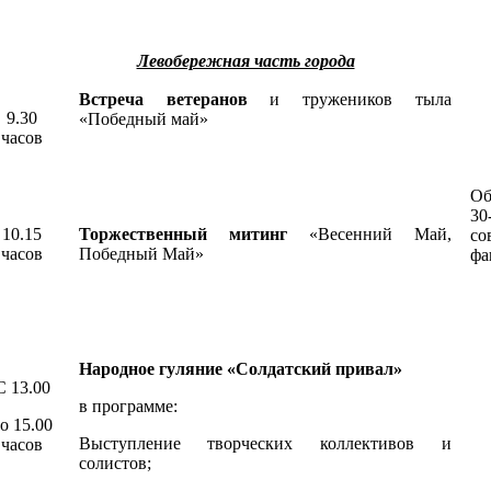
Левобережная часть города
Встреча ветеранов
и тружеников тыла
9.30
«Победный май»
часов
Об
30
10.15
Торжественный митинг
«Весенний Май,
с
часов
Победный Май»
фа
Народное гуляние «Солдатский привал»
С 13.00
в программе:
о 15.00
Выступление творческих коллективов и
часов
солистов;