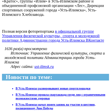
«Кратос», группы «Илим» в Усть-Илимском районе и
объединенной профсоюзной организации «Лес», Дирекции
спортивных сооружений города «Усть-Илимска», Усть-
Илимского Хлебозавода.
Полная версия фоторепортажа
в официальной группе
Управления физической культуры, спорта и молодежной
политики Администрации города Усть-Илимска ВКонтакте
1636 раз(а) просмотрено
Источник: Управление физической культуры, спорта и
молодежной политики Администрации города Усть-
Илимска
Адрес сайта:
ust-ilimsk.ru
Новости по теме:
В Усть-Илимске разворовывают новые спортплощадки
В Усть-Илимске прошла спартакиада среди лиц с ограниченными
возможностями здоровья
В Усть-Илимске начат прием заявок на участие в шествии,
посвященному Дню Победы