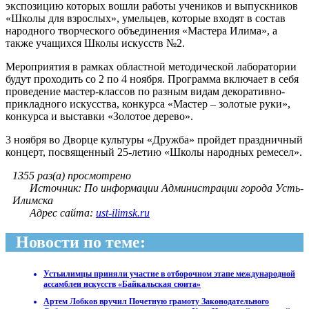
экспозицию которых вошли работы учеников и выпускников
«Школы для взрослых», умельцев, которые входят в состав
народного творческого объединения «Мастера Илима», а
также учащихся Школы искусств №2.
Мероприятия в рамках областной методической лаборатории
будут проходить со 2 по 4 ноября. Программа включает в себя
проведение мастер-классов по разным видам декоративно-
прикладного искусства, конкурса «Мастер – золотые руки»,
конкурса и выставки «Золотое дерево».
3 ноября во Дворце культуры «Дружба» пройдет праздничный
концерт, посвященный 25-летию «Школы народных ремесел».
1355 раз(а) просмотрено
Источник: По информации Администрации города Усть-
Илимска
Адрес сайта:
ust-ilimsk.ru
Новости по теме:
Устьилимцы приняли участие в отборочном этапе международной
ассамблеи искусств «Байкальская сюита»
Артем Лобков вручил Почетную грамоту Законодательного