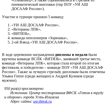
«Олимпиец», а также соревновались в стрельбе из
пневматической винтовки (тир ПОУ «УИ АШ
ДОСААФ России»).
Участие в турнире приняло 5 команд:
«УИ АШ ДОСААФ России»,
«Ветераны ЛПК»,
«ВИТЯЗЬ»,
команда пенсионеров «Зорюшка»,
2-ой Взвод «УИ АШ ДОСААФ России».
В ходе церемонии награждения
дипломы и медали
были
вручены команде ВСПК «ВИТЯЗЬ», занявшей третье место,
команде «Ветераны ЛПК», которая стала второй по итогам
фестиваля, и победителю – команде ПОУ «УИ АШ ДОСААФ
России». Также за лучшую стрельбу дипломам были отмечены
Ульяна Гоппе (среди женщин) и Андрей Куликов (среди
мужчин).
950 раз(а) просмотрено
Источник: Центр тестирования ВФСК «Готов к труду
и обороне» города Усть-Илимска
Адрес сайта:
ust-ilimsk.ru