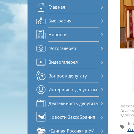
Главная
Биография
Новости
Фотогалерея
Видеогалерея
Вопрос к депутату
Интервью с депутатом
Деятельность депутата
Фото:
Е
Источни
Адрес с
Новости Заксобрания
Тег
Уст
«Единая Россия» в УИ