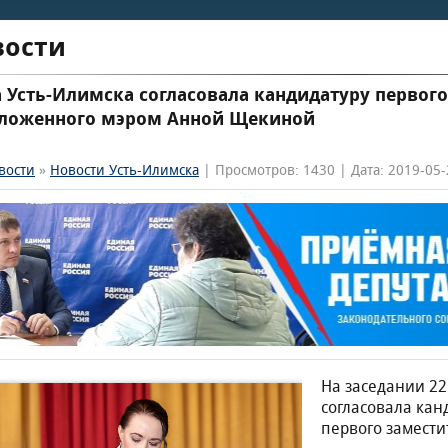
вости
 Усть-Илимска согласовала кандидатуру первого
ложенного мэром Анной Щекиной
вости
»
Новости Усть-Илимска
| Просмотров: 1430 | Дата: 2019-05-
На заседании 22
согласовала ка
первого замести