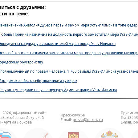
иться с друзьями:
ти по теме:
Неназначение Анатолия Дубаса первым замом мэра Усть-Илимска в топе феде
Любовь Пронина назначена на должность первого заместителя мэра Усть-Или
Определены кандидатуры заместителей мэра города Усть-Илимска
Оксана Янковская назначена заместителем мэра города по управлению муниц
городскому обустройству
Уполномоченный по правам человека: 1 700 семьям Усть-Илимска установлена
Мэр-домохозяйка о себе, политике и кумирах
Депутаты утвердили новую структуру Администрации Усть-Илимска
 - 2026, официальный сайт
Приемная
Пресс-служба
та Заксобрания Иркутской
Тел.:(395
E-mail:
pressa@lobkow.ru
 - Артёма Лобкова
E-mail:
lo