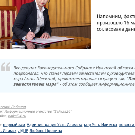
Напомним, факт
произошло 16 ма
согласовала дан
Экс-депутат Законодательного Собрания Иркутской области
предполагал, что станет первым заместителем руководителя
мэра Анны Щекиной, прокомментировал ситуацию так: "
По
заместителем мэра
" - об этом сообщает информационное 
вгений Лобанов
к: Информационное агентство "Байкал24"
айта:
baikal24.ru
и:
первый зам
,
Администрация Усть-Илимска
,
мэр Усть-Илимска
,
новости
ь-Илимск
,
ЛДПР
,
Любовь Пронина