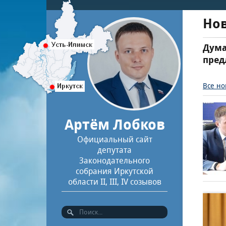
Но
Дума
пред
Все но
Артём Лобков
Официальный сайт
депутата
Законодательного
собрания Иркутской
области II, III, IV созывов