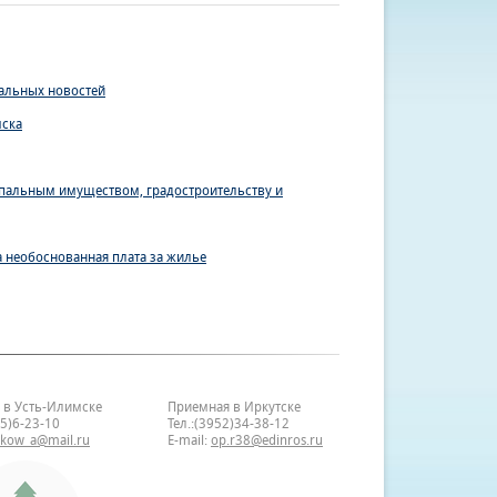
ральных новостей
мска
ипальным имуществом, градостроительству и
 необоснованная плата за жилье
 в Усть-Илимске
Приемная в Иркутске
35)6-23-10
Тел.:(3952)34-38-12
bkow_a@mail.ru
E-mail:
op.r38@edinros.ru