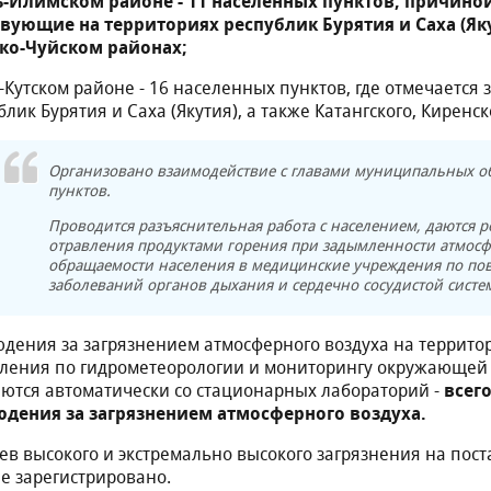
ь-Илимском районе - 11 населенных пунктов, причин
вующие на территориях республик Бурятия и Саха (Яку
ко-Чуйском районах;
ь-Кутском районе - 16 населенных пунктов, где отмечаетс
блик Бурятия и Саха (Якутия), а также Катангского, Киренс
Организовано взаимодействие с главами муниципальных о
пунктов.
Проводится разъяснительная работа с населением, даются 
отравления продуктами горения при задымленности атмосф
обращаемости населения в медицинские учреждения по пов
заболеваний органов дыхания и сердечно сосудистой систе
дения за загрязнением атмосферного воздуха на террито
ления по гидрометеорологии и мониторингу окружающей
ются автоматически со стационарных лабораторий -
всег
дения за загрязнением атмосферного воздуха.
ев высокого и экстремально высокого загрязнения на пос
не зарегистрировано.