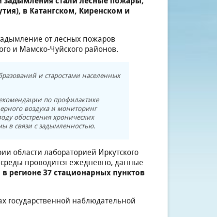
ой задымления стали лесные пожары,
тия), в Катангском, Киренском и
я задымление от лесных пожаров
кого и Мамско-Чуйского районов.
бразований и старостами населенных
рекомендации по профилактике
ерного воздуха и мониторинг
оду обострения хронических
мы в связи с задымленностью.
рии области лабораторией Иркутского
 среды проводится ежедневно, данные
о в регионе 37 стационарных пунктов
тах государственной наблюдательной