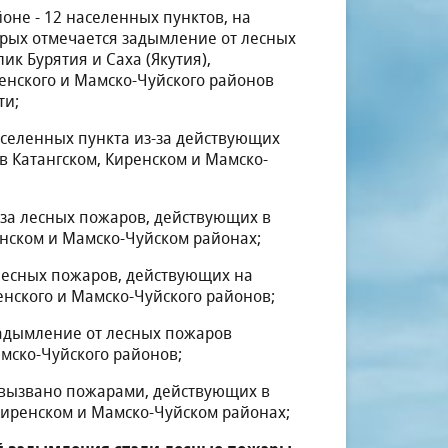
йоне - 12 населенных пунктов, на
рых отмечается задымление от лесных
ик Бурятия и Саха (Якутия),
ренского и Мамско-Чуйского районов
ти;
населенных пункта из-за действующих
 в Катангском, Киренском и Мамско-
-за лесных пожаров, действующих в
ренском и Мамско-Чуйском районах;
 лесных пожаров, действующих на
ренского и Мамско-Чуйского районов;
задымление от лесных пожаров
амско-Чуйского районов;
 вызвано пожарами, действующих в
, Киренском и Мамско-Чуйском районах;