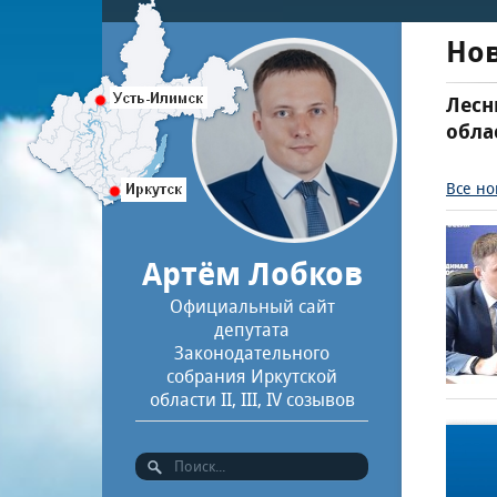
Но
Лесн
обла
Все но
Артём Лобков
Официальный сайт
депутата
Законодательного
собрания Иркутской
области II, III, IV созывов