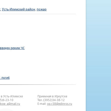
с
,
Усть-Илимский район
,
пожар
 введен режим ЧС
1 погиб
 в Усть-Илимске
Приемная в Иркутске
35)6-23-10
Тел.:(3952)34-38-12
bkow_a@mail.ru
E-mail:
op.r38@edinros.ru