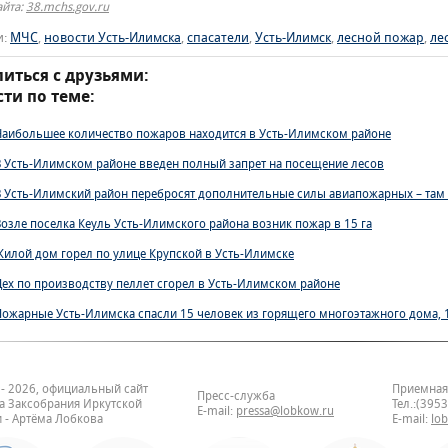
айта:
38.mchs.gov.ru
и:
МЧС
,
новости Усть-Илимска
,
спасатели
,
Усть-Илимск
,
лесной пожар
,
ле
иться с друзьями:
ти по теме:
Наибольшее количество пожаров находится в Усть-Илимском районе
В Усть-Илимском районе введен полный запрет на посещение лесов
В Усть-Илимский район перебросят дополнительные силы авиапожарных – там
Возле поселка Кеуль Усть-Илимского района возник пожар в 15 га
Жилой дом горел по улице Крупской в Усть-Илимске
Цех по производству пеллет сгорел в Усть-Илимском районе
Пожарные Усть-Илимска спасли 15 человек из горящего многоэтажного дома, 
 - 2026, официальный сайт
Приемная
Пресс-служба
та Заксобрания Иркутской
Тел.:(395
E-mail:
pressa@lobkow.ru
 - Артёма Лобкова
E-mail:
lo