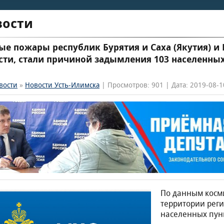
вости
ые пожары республик Бурятия и Саха (Якутия) и
сти, стали причиной задымления 103 населенны
вости
»
Новости Усть-Илимска
| Просмотров: 901 | Дата: 2019-08-1
По данным косми
территории реги
населенных пунк