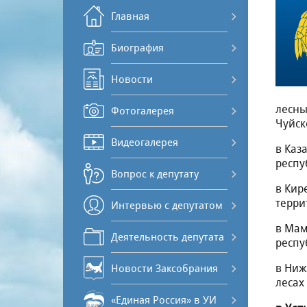
Главная
Биография
Новости
лесны
Фотогалерея
Чуйск
Видеогалерея
в Каз
респу
Вопрос к депутату
в Кир
терри
Интервью с депутатом
в Мам
Деятельность депутата
респу
в Ниж
Новости Заксобрания
лесах
«Единая Россия» в УИ