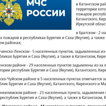
в Катангском ра
территории кото
пожаров республ
Катангского, Ки
Иркутской облас
в Братском - 2 
х пожаров в республиках Бурятия и Саха (Якутия), а также
ом районах;
ачинско-Ленском - 5 населенных пунктов, задымленных из
бликах Бурятия и Саха (Якутия), а также в Катангском, Ки
енском районе - 29 населенных пунктов задымлены из-за
тории республик Бурятия и Саха (Якутия), Катангского, Ки
ско-Чуйском районе в 5 населенных пунктах отмечается 
блик Бурятия и Саха (Якутия), Катангского, Киренского и М
неилимском районе - 23 населенных пункта, задымление
 республик Бурятия и Саха (Якутия), а также в Катангском