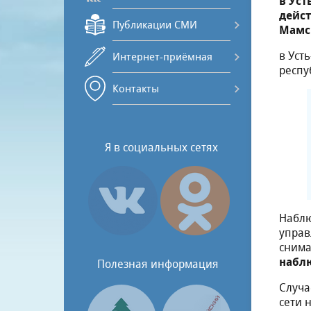
в Уст
дейст
Публикации СМИ
Мамс
в Уст
Интернет-приёмная
респу
Контакты
Я в социальных сетях
Наблю
управ
снима
наблю
Полезная информация
Случа
сети 