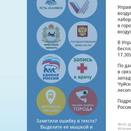
Управ
возду
лабор
в гор
возду
В Упр
беспл
17.30)
По да
в свя
запад
Чуйск
лесоп
Подро
России
Заметили ошибку в тексте?
Фото:
mc
Выделите её мышкой и
Источни