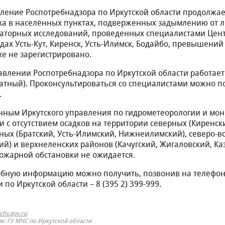
ление Роспотребнадзора по Иркутской области продолжае
ха в населённых пунктах, подверженных задымлению от л
аторных исследований, проведенных специалистами Центр
одах Усть-Кут, Киренск, Усть-Илимск, Бодайбо, превышени
хе не зарегистрировано.
авлении Роспотребнадзора по Иркутской области работает
атный). Проконсультироваться со специалистами можно по 
.
нным Иркутского управления по гидрометеорологии и мон
зи с отсутствием осадков на территории cеверных (Киренский
ных (Братский, Усть-Илимский, Нижнеилимский), северо-в
ий) и верхнеленских районов (Качугский, Жигаловский, К
ожарной обстановки не ожидается.
бную информацию можно получить, позвонив на телефон
 по Иркутской области – 8 (395 2) 399-999.
hs.gov.ru
к: ГУ МЧС по Иркутской области