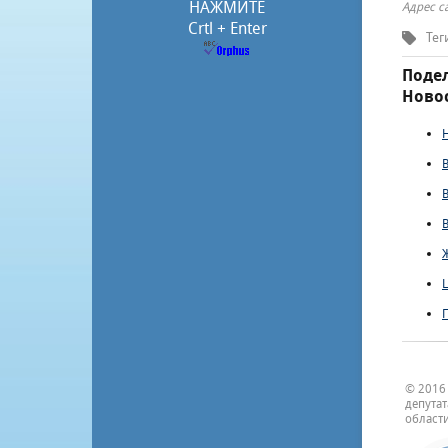
НАЖМИТЕ
Адрес с
Crtl + Enter
Тег
Подел
Новос
© 2016
депута
области