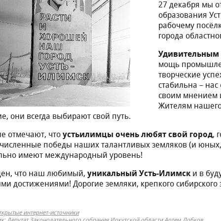
27 декабря мы 
образования Усть
рабочему посёлк
города областно
Удивительным 
мощь промышлен
творческие успе
стабильна – нас
своим мнением 
Жителям нашего
е, они всегда выбирают свой путь.
е отмечают, что
устьилимцы очень любят свой город
, 
численные победы наших талантливых земляков (и юных, 
льно имеют международный уровень!
ен, что наш любимый,
уникальный Усть-Илимск
и в буд
ми достижениями! Дорогие земляки, крепкого сибирского
ткрытые интернет-источники
к: Депутат Законодательного собрания Иркутской области Артем Лобков