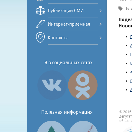
Тег
Публикации СМИ
Подел
Интернет-приёмная
Новос
Контакты
Я в социальных сетях
Полезная информация
© 2016
депута
области