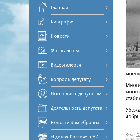
Главная
Биография
Новости
Фотогалерея
Видеогалерея
мнени
Вопрос к депутату
Многи
много
Интервью с депутатом
стаби
Деятельность депутата
Убежд
добры
Новости Заксобрания
Фото:
О
«Единая Россия» в УИ
Источни