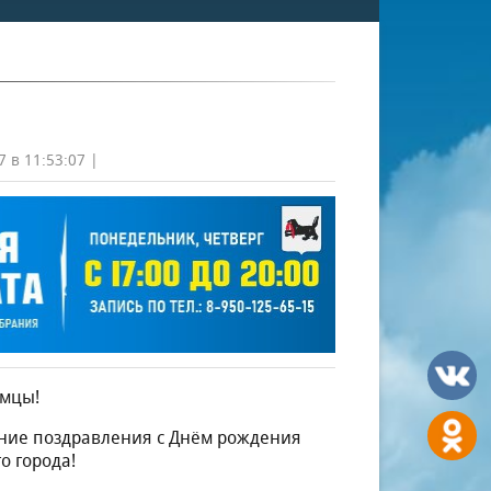
7 в 11:53:07 |
имцы!
ние поздравления с Днём рождения
о города!