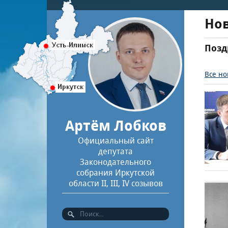
Но
Позд
Все но
Артём Лобков
Официальный сайт
депутата
Законодательного
собрания Иркутской
области II, III, IV созывов