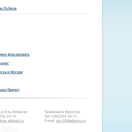
м Лобков
димо форсировать
ндии"
мска в Москве
ыми (Видео)
 в Усть-Илимске
Приемная в Иркутске
35)6-23-10
Тел.:(3952)34-38-12
bkow_a@mail.ru
E-mail:
op.r38@edinros.ru