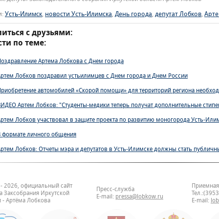
и:
Усть-Илимск
,
новости Усть-Илимска
,
День города
,
депутат Лобков
,
Арте
иться с друзьями:
ти по теме:
Поздравление Артема Лобкова с Днем города
Артем Лобков поздравил устьилимцев с Днем города и Днем России
Приобретение автомобилей «Скорой помощи» для территорий региона необхо
ВИДЕО Артем Лобков: "Студенты-медики теперь получат дополнительные стипе
Артем Лобков участвовал в защите проекта по развитию моногорода Усть-Или
В формате личного общения
Артем Лобков: Отчеты мэра и депутатов в Усть-Илимске должны стать публичн
 - 2026, официальный сайт
Приемная
Пресс-служба
та Заксобрания Иркутской
Тел.:(395
E-mail:
pressa@lobkow.ru
 - Артёма Лобкова
E-mail:
lo