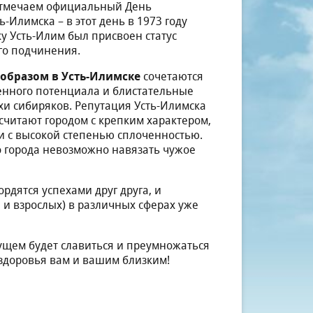
отмечаем официальный День
-Илимска – в этот день в 1973 году
у Усть-Илим был присвоен статус
го подчинения.
образом в Усть-Илимске
сочетаются
ного потенциала и блистательные
хи сибиряков. Репутация Усть-Илимска
 считают городом с крепким характером,
и с высокой степенью сплоченностью.
 города невозможно навязать чужое
гордятся успехами друг друга, и
и взрослых) в различных сферах уже
ущем будет славиться и преумножаться
 здоровья вам и вашим близким!