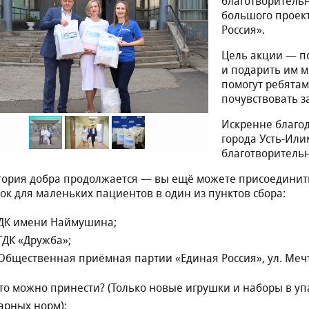
благотворительн
большого проек
Россия».
Цель акции — п
и подарить им 
помогут ребятам
почувствовать з
Искренне благо
города Усть-Или
благотворительн
тория добра продолжается — вы ещё можете присоединить
ок для маленьких пациентов в один из пунктов сбора:
ДК имени Наймушина;
ГДК «Дружба»;
Общественная приёмная партии «Единая Россия», ул. Мечт
Что можно принести? (Только новые игрушки и наборы в уп
арных норм):