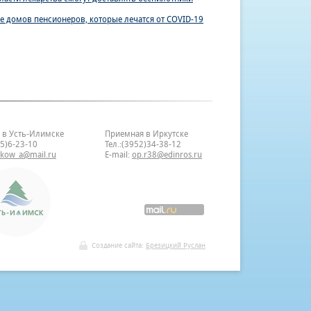
е домов пенсионеров, которые лечатся от COVID-19
 в Усть-Илимске
Приемная в Иркутске
35)6-23-10
Тел.:(3952)34-38-12
bkow_a@mail.ru
E-mail:
op.r38@edinros.ru
Создание сайта:
Брезицкий Руслан