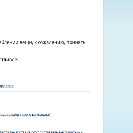
реблении вещи, к сожалению, принять
стливее!
яроссия
поддержали своего кандидата?
ласти лекарства смогут доставлять беспилотники