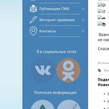
Публикации СМИ
Интернет-приёмная
Контакты
Важно
не смо
Спаси
Я в социальных сетях
Источни
Тег
Подел
Новос
Полезная информация