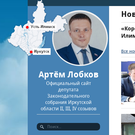
Но
«Кор
Илим
Все но
Артём Лобков
Официальный сайт
депутата
Законодательного
собрания Иркутской
области II, III, IV созывов