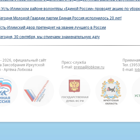
В Усть-Илимском районе волонтёры «Единой России» проводят акцию по уборк
Сегодня Молодой Гвардии партии Единая Россия исполнилось 20 лет!
Усть-Илимский двор претендует на звание лучшего в России
Сегодня, 30 сентября, мы отмечаем знаменательную дату
 - 2026, официальный сайт
Приемная
Пресс-служба
та Заксобрания Иркутской
Тел.:(395
E-mail:
pressa@lobkow.ru
 - Артёма Лобкова
E-mail:
lo