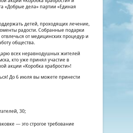
ой акции «Коробка храбрости» и
та «Добрые дела» партии «Единая
оддержать детей, проходящих лечение,
моменты радости. Собранные подарки
 отвлечься от медицинских процедур и
аботу общества.
дарю всех неравнодушных жителей
мска, кто уже принял участие в
ой акции «Коробка храбрости»!
ся! До 6 июля вы можете принести
ателей, 30;
аковке — это строгое требование