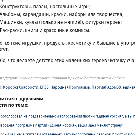
Конструкторы, пазлы, настольные игры;
Альбомы, карандаши, краски, наборы для творчества;
Машинки, куклы (только не мягкие!), фигурки героев;
Раскраски, книги и красочные комиксы.
: мягкие игрушки, продукты, косметику и бывшие в упот
гут.
бо, что делаете детство этих маленьких героев чуточку сча
к: Депутат Законодательного Собрания Иркутской области Артем Лобков
и:
КоробкаХрабрости
,
ЕР38
,
НароднаяПрограмма
,
ПартияРядом38
,
едина
иться с друзьями:
ти по теме:
Проголосовал на предварительном голосовании партии "Единая Россия", а вы 
Народная программа партии «Единая Россия»: ваши идеи меняют страну!
Посылка с неба: жителям отдаленных и труднодоступных районов Иркутской об