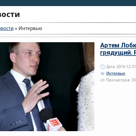
вости
овости
»
Интервью
Артем Лобк
грядущий. 
Дата: 2016-12-31
Интервью
Просмотров: 33