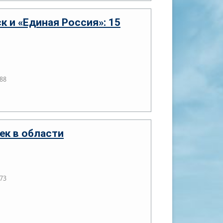
к и «Единая Россия»: 15
88
ек в области
73