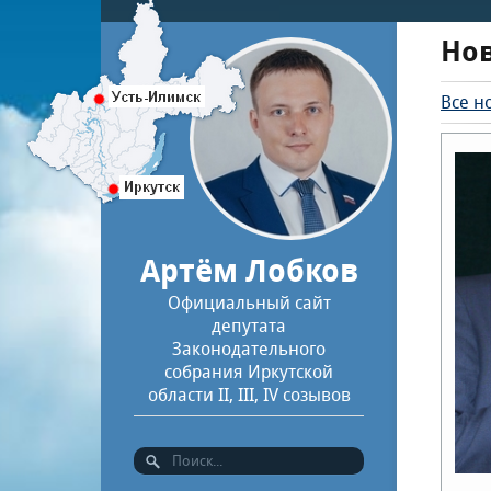
Но
Все н
Артём Лобков
Официальный сайт
депутата
Законодательного
собрания Иркутской
области II, III, IV созывов