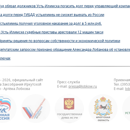
Суд обязал должников Усть-Илимска погасить долг перед управляющей компа
За долги перед ГИБДД устьилимец не сможет выехать из России
Устьилимец получил уголовное наказание за долг в 5 млн.руб.
В Усть-Илимске судебные приставы арестовали 12 машин такси
Приняты решения по вопросам собственности и экономической политики
Депутатским запросом признано обращение Александра Лобанова об установл
ключах
 - 2026, официальный сайт
Приемная
Пресс-служба
та Заксобрания Иркутской
Тел.:(395
E-mail:
pressa@lobkow.ru
 - Артёма Лобкова
E-mail:
lo