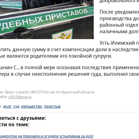
добровольного и
После уведомле
производства д
районный отдел
наличными долг 
Усть-Илимский г
тить данную сумму в счет компенсации доли в наследстве
ые являются родителями его покойной супруги.
анин С., в полной мере осознавая последствия применен
тера в случае неисполнения решения суда, выполнил свои
к: Пресс-служба УФССП России по Иркутской области
айта:
r38.fssprus.ru
и:
долг
,
суд
,
имущество
,
пристыв
иться с друзьями:
ти по теме:
Банкротом не признали и осудили устьилимца за долг