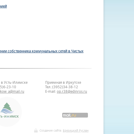
нией
ении собственника коммунальных сетей в Чистых
 в Усть-Илимске
Приемная в Иркутске
35)6-23-10
Тел.:(3952)34-38-12
bkow_a@mail.ru
E-mail:
op.r38@edinros.ru
Создание сайта:
Брезицкий Руслан