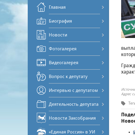
Главная
Биография
Новости
выпла
Фотогалерея
котор
Видеогалерея
Гражд
харак
Вопрос к депутату
Источни
Интервью с депутатом
Адрес с
Тег
Деятельность депутата
Подел
Новости Заксобрания
Новос
«Единая Россия» в УИ