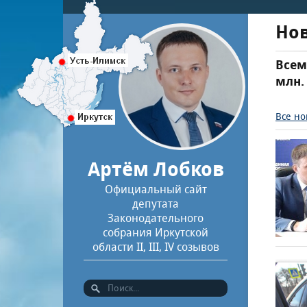
Но
Всем
млн.
Все но
Артём Лобков
Официальный сайт
депутата
Законодательного
собрания Иркутской
области II, III, IV созывов