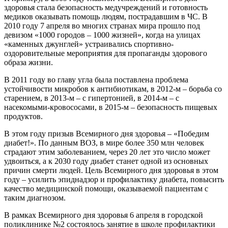
здоровья стала безопасность медучреждений и готовность
медиков оказывать помощь людям, пострадавшим в ЧС. В
2010 году 7 апреля во многих странах мира прошло под
девизом «1000 городов – 1000 жизней», когда на улицах
«каменных джунглей» устраивались спортивно-
оздоровительные мероприятия для пропаганды здорового
образа жизни.
В 2011 году во главу угла была поставлена проблема
устойчивости микробов к антибиотикам, в 2012-м – борьба со
старением, в 2013-м – с гипертонией, в 2014-м – с
насекомыми-кровососами, в 2015-м – безопасность пищевых
продуктов.
В этом году призыв Всемирного дня здоровья – «Победим
диабет!». По данным ВОЗ, в мире более 350 млн человек
страдают этим заболеванием, через 20 лет это число может
удвоиться, а к 2030 году диабет станет одной из основных
причин смерти людей. Цель Всемирного дня здоровья в этом
году – усилить эпиднадзор и профилактику диабета, повысить
качество медицинской помощи, оказываемой пациентам с
таким диагнозом.
В рамках Всемирного дня здоровья 6 апреля в городской
поликлинике №2 состоялось занятие в школе профилактики