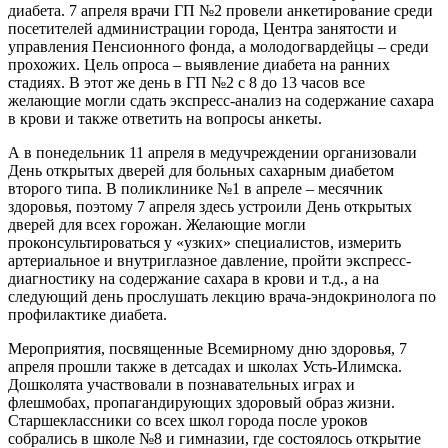
диабета. 7 апреля врачи ГП №2 провели анкетирование среди
посетителей администрации города, Центра занятости и
управления Пенсионного фонда, а молодогвардейцы – среди
прохожих. Цель опроса – выявление диабета на ранних
стадиях. В этот же день в ГП №2 с 8 до 13 часов все
желающие могли сдать экспресс-анализ на содержание сахара
в крови и также ответить на вопросы анкеты.
А в понедельник 11 апреля в медучреждении организовали
День открытых дверей для больных сахарным диабетом
второго типа. В поликлинике №1 в апреле – месячник
здоровья, поэтому 7 апреля здесь устроили День открытых
дверей для всех горожан. Желающие могли
проконсультироваться у «узких» специалистов, измерить
артериальное и внутриглазное давление, пройти экспресс-
диагностику на содержание сахара в крови и т.д., а на
следующий день прослушать лекцию врача-эндокринолога по
профилактике диабета.
Мероприятия, посвященные Всемирному дню здоровья, 7
апреля прошли также в детсадах и школах Усть-Илимска.
Дошколята участвовали в познавательных играх и
флешмобах, пропагандирующих здоровый образ жизни.
Старшеклассники со всех школ города после уроков
собрались в школе №8 и гимназии, где состоялось открытие