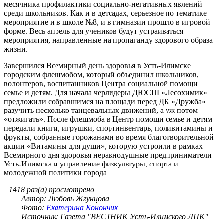
месячника профилактики социально-негативных явлений
среди школьников. Как и в детсадах, серьезное по тематике
мероприятие и в школе №8, и в гимназии прошло в игровой
форме. Весь апрель для учеников будут устраиваться
мероприятия, направленные на пропаганду здорового образа
жизни.
Завершился Всемирный день здоровья в Усть-Илимске
городским флешмобом, который объединил школьников,
волонтеров, воспитанников Центра социальной помощи
семье и детям. Для начала черлидеры ДЮСШ «Лесохимик»
предложили собравшимся на площади перед ДК «Дружба»
разучить несколько танцевальных движений, а уж потом
«отжигать». После флешмоба в Центр помощи семье и детям
передали книги, игрушки, спортинвентарь, поливитамины и
фрукты, собранные горожанами во время благотворительной
акции «Витамины для души», которую устроили в рамках
Всемирного дня здоровья неравнодушные предприниматели
Усть-Илимска и управление физкультуры, спорта и
молодежной политики города
1418 раз(а) просмотрено
Автор: Любовь Жгунцова
Фото:
Екатерина Конончик
Источник: Газета "ВЕСТНИК Усть-Илимского ЛПК"