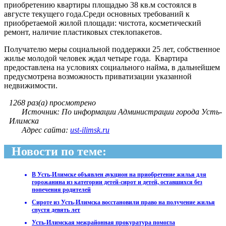
приобретению квартиры площадью 38 кв.м состоялся в
августе текущего года.Среди основных требований к
приобретаемой жилой площади: чистота, косметический
ремонт, наличие пластиковых стеклопакетов.
Получателю меры социальной поддержки 25 лет, собственное
жилье молодой человек ждал четыре года. Квартира
предоставлена на условиях социального найма, в дальнейшем
предусмотрена возможность приватизации указанной
недвижимости.
1268 раз(а) просмотрено
Источник: По информации Администрации города Усть-
Илимска
Адрес сайта:
ust-ilimsk.ru
Новости по теме:
В Усть-Илимске объявлен аукцион на приобретение жилья для
горожанина из категории детей-сирот и детей, оставшихся без
попечения родителей
Сироте из Усть-Илимска восстановили право на получение жилья
спустя девять лет
Усть-Илимская межрайонная прокуратура помогла