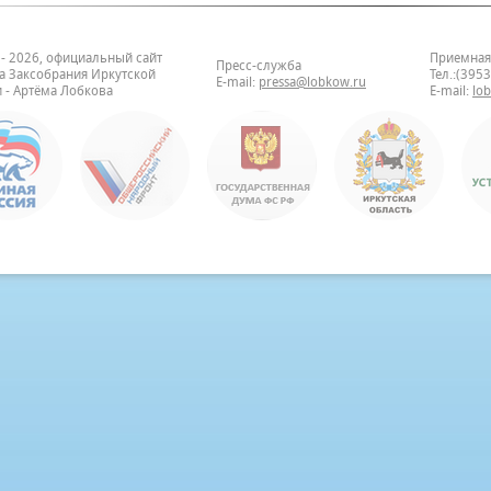
 - 2026, официальный сайт
Приемная
Пресс-служба
та Заксобрания Иркутской
Тел.:(395
E-mail:
pressa@lobkow.ru
 - Артёма Лобкова
E-mail:
lo