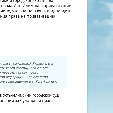
ики и городского хозяйства
города Усть-Илимска в приватизации
чине, что она не смогла подтвердить
ания права на приватизацию
влялась гражданкой Украины и в
иватизации жилищного фонда
правом, так как право
кой Федерации. Гражданство
ле возвращения в г. Усть-Илимск.
 Усть-Илимский городской суд
изнании за Сулановой права