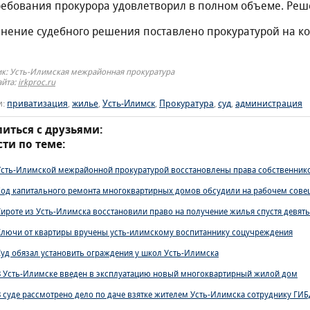
ребования прокурора удовлетворил в полном объеме. Реше
нение судебного решения поставлено прокуратурой на ко
к: Усть-Илимская межрайонная прокуратура
айта:
irkproc.ru
и:
приватизация
,
жилье
,
Усть-Илимск
,
Прокуратура
,
суд
,
администрация
иться с друзьями:
ти по теме:
Усть-Илимской межрайонной прокуратурой восстановлены права собственник
Ход капитального ремонта многоквартирных домов обсудили на рабочем сове
Сироте из Усть-Илимска восстановили право на получение жилья спустя девять
Ключи от квартиры вручены усть-илимскому воспитаннику соцучреждения
Суд обязал установить ограждения у школ Усть-Илимска
В Усть-Илимске введен в эксплуатацию новый многоквартирный жилой дом
В суде рассмотрено дело по даче взятке жителем Усть-Илимска сотруднику ГИ