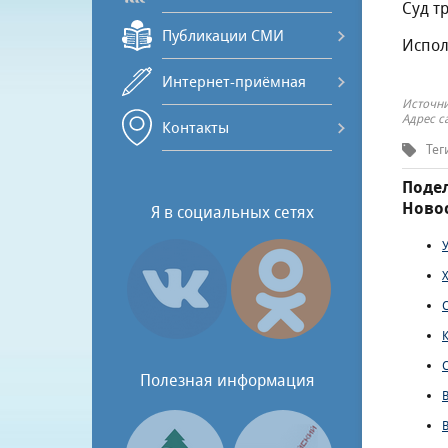
Суд т
Публикации СМИ
Испол
Интернет-приёмная
Источни
Адрес с
Контакты
Тег
Подел
Новос
Я в социальных сетях
Полезная информация