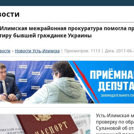
вости
-Илимская межрайонная прокуратура помогла п
тиру бывшей гражданке Украины
вости
»
Новости Усть-Илимска
| Просмотров: 1113 | Дата: 2017-06-
Усть-Илимская 
проверку по об
Сулановой об о