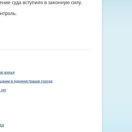
ние суда вступило в законную силу.
нтроль.
ов жилья
щании в Администрации города
 лет
БДД