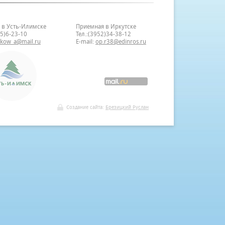
 в Усть-Илимске
Приемная в Иркутске
35)6-23-10
Тел.:(3952)34-38-12
bkow_a@mail.ru
E-mail:
op.r38@edinros.ru
Создание сайта:
Брезицкий Руслан