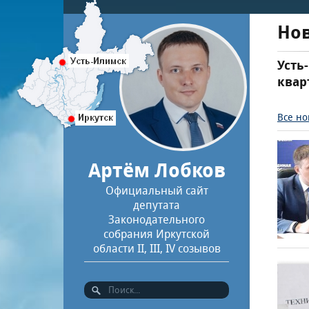
Но
Усть
квар
Все но
Артём Лобков
Официальный сайт
депутата
Законодательного
собрания Иркутской
области II, III, IV созывов